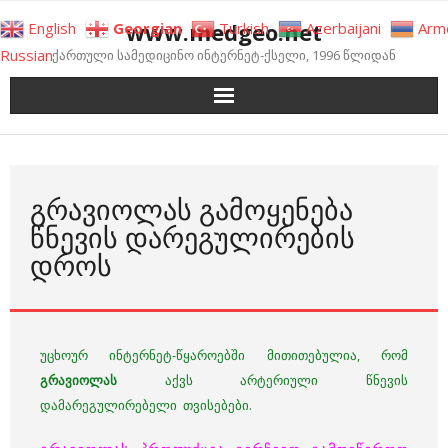
Skip
www.medgeo.net
English
Georgian
Turkish
Azerbaijani
Arm
to
Russian
ქართული სამედიცინო ინტერნეტ-ქსელი, 1996 წლიდან
content
ᲒᲠᲐᲕᲘᲝᲚᲐᲡ ᲒᲐᲛᲝᲧᲔᲜᲔᲑᲐ
ᲬᲜᲔᲕᲘᲡ ᲓᲐᲠᲔᲒᲣᲚᲘᲠᲔᲑᲘᲡ
ᲓᲠᲝᲡ
უცხოურ ინტერნეტ-წყაროებში მითითებულია, რომ
გრავიოლას
აქვს არტერიული წნევის
დამარეგულირებელი თვისებები.