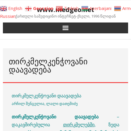
Skip
www.medgeo.net
English
Georgian
Turkish
Azerbaijani
Arm
to
Russian
ქართული სამედიცინო ინტერნეტ-ქსელი, 1996 წლიდან
content
ᲗᲘᲠᲙᲛᲔᲚᲙᲔᲜᲭᲝᲕᲐᲜᲘ
ᲓᲐᲐᲕᲐᲓᲔᲑᲐ
თირკმელკენჭოვანი დაავადება
არჩილ შენგელია, ლალი დათეშიძე
თირკმელკენჭოვანი დაავადება
–
დაკავშირებულია
თირკმელებში
, ზედა