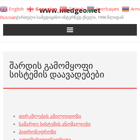
Skip
www.medgeo.net
English
Georgian
Turkish
Azerbaijani
Arm
to
Russian
ქართული სამედიცინო ინტერნეტ-ქსელი, 1996 წლიდან
content
ᲨᲐᲠᲓᲘᲡ ᲒᲐᲛᲝᲛᲧᲝᲤᲘ
ᲡᲘᲡᲢᲔᲛᲘᲡ ᲓᲐᲐᲕᲐᲓᲔᲑᲔᲑᲘ
..
თირკმლების ამილოიდოზი
საშარდე სისტემის ანომალიები
ჰიდრონეფროზი
გლომერულონეფრიტი