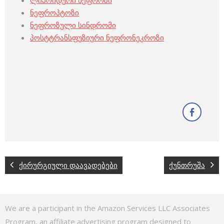
ლიპოიდური ნეფროზი
ნეფროპტოზი
ნეფროზული სინდრომი
პოსტტრანსფუზიური ნეფრონეკროზი
….
ქირურგიული დაავადებები
ქუნთრუშა
We are a participant in the Amazon Services LLC Associates
Program, an affiliate advertising program designed to