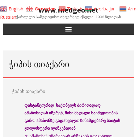
Skip
www.medgeo.net
English
Georgian
Turkish
Azerbaijani
Arm
to
Russian
ქართული სამედიცინო ინტერნეტ-ქსელი, 1996 წლიდან
content
ᲭᲘᲞᲘᲡ ᲗᲘᲐᲥᲐᲠᲘ
ჭიპის თიაქარი
დისტანციურად
საქონელს
ძირითადად
ამაზონიდან
იწერენ
, მისი მაღალი საიმედოობის
გამო
.
ამაზონზე
გადა
ხვალთ
წინამდებარე
საიტის
ჟოლოსფერი
ლინკებიდან
✧
,,ამაზონი” უზარმაზარ არჩევანს გთავაზობთ