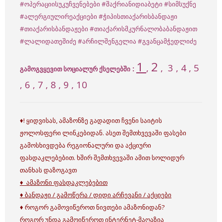
#ოპერაციისუკუჩვენებები
#შაქრიანიდიაბეტი
#სიმსუქნე
#ალერგიულირეაქციები
#ჭიპისთიაქარისბანდაჟი
#თიაქარისბანდაჟები
#თიაქარისმკურნალობაბანდაჟით
#ლალიდათეშიძე
#არჩილშენგელია
#გვანცამჭედლიძე
1
2
,
, 3 , 4 , 5
:
გამოგვყევით სოციალურ ქსელებში
, 6 , 7 , 8 , 9 , 10
♦! ყიდვისას, ამაზონზე გადადით ჩვენი საიტის
ჟოლოსფერი ლინკებიდან. ასეთ შემთხვევაში ფასები
გამოსხივდება რეგიონალური და აქციური
ფასდაკლებებით. ხშირ შემთხვევაში ამით სოლიდურ
თანხას დაზოგავთ
♦ ამაზონი ფასდაკლებებით
♦ ბანდაჟი / გამოწერა / დიდი არჩევანი / აქციები
♦ როგორ გამოვიწეროთ ნივთები ამაზონიდან?
როგორ უნდა გამოიწეროთ ინტერნეტ-მაღაზია