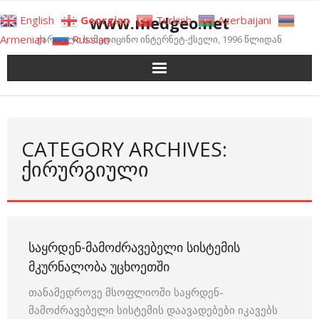
Skip
www.medgeo.net
English
Georgian
Turkish
Azerbaijani
to
Armenian
Russian
ქართული სამედიცინო ინტერნეტ-ქსელი, 1996 წლიდან
content
CATEGORY ARCHIVES:
ᲥᲘᲠᲣᲠᲒᲘᲣᲚᲘ
ᲡᲐᲧᲠᲓᲔᲜ-ᲛᲐᲛᲝᲫᲠᲐᲕᲔᲑᲔᲚᲘ ᲡᲘᲡᲢᲔᲛᲘᲡ
ᲛᲙᲣᲠᲜᲐᲚᲝᲑᲐ ᲣᲪᲮᲝᲔᲗᲨᲘ
თანამედროვე მსოფლიოში საყრდენ-
მამოძრავებელი სისტემის დაავადებები იკავებს