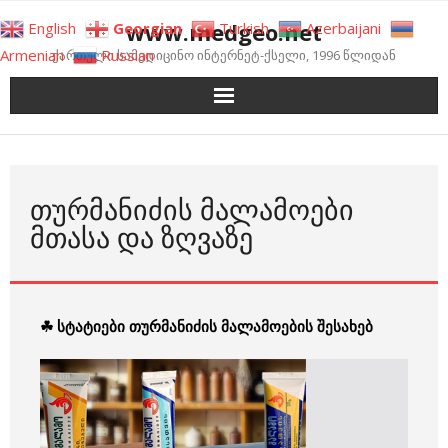
Skip
www.medgeo.net
English
Georgian
Turkish
Azerbaijani
to
Armenian
Russian
ქართული სამედიცინო ინტერნეტ-ქსელი, 1996 წლიდან
content
ᲗᲣᲠᲛᲐᲜᲘᲫᲘᲡ ᲛᲐᲚᲐᲛᲝᲔᲑᲘ
ᲛᲗᲐᲡᲐ ᲓᲐ ᲖᲦᲕᲐᲖᲔ
☘ სტატიები თურმანიძის მალამოების შესახებ