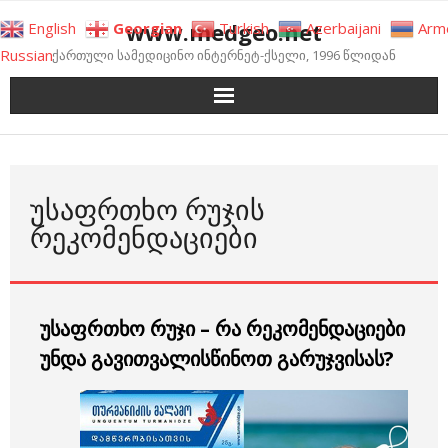
Skip
www.medgeo.net
English
Georgian
Turkish
Azerbaijani
Arm
to
Russian
ქართული სამედიცინო ინტერნეტ-ქსელი, 1996 წლიდან
content
ᲣᲡᲐᲤᲠᲗᲮᲝ ᲠᲣᲯᲘᲡ
ᲠᲔᲙᲝᲛᲔᲜᲓᲐᲪᲘᲔᲑᲘ
უსაფრთხო რუჯი – რა რეკომენდაციები
უნდა გავითვალისწინოთ გარუჯვისას?