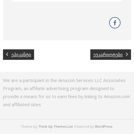
ეპიკანტი
ეუკარიოტები
We are a participant in the Amazon Services LLC Associates
Program, an affiliate advertising program designed to
provide a means for us to earn fees by linking to Amazon.com
and affiliated sites
Theme by
Think Up Themes Ltd
. Powered by
WordPress
.