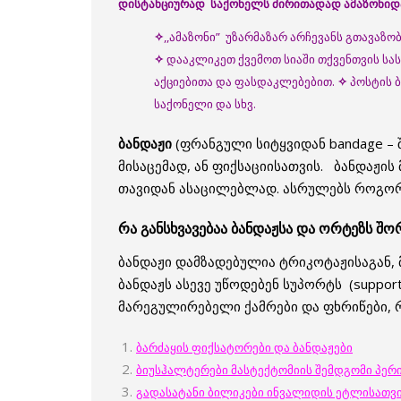
დისტანციურად
საქონელს
ძირითადად
ამაზონიდ
✧
,,ამაზონი” უზარმაზარ არჩევანს გთავაზ
✧
დააკლიკეთ ქვემოთ სიაში თქვენთვის სა
აქციებითა და ფასდაკლებებით.
✧
პოსტის 
საქონელი და სხვ.
ბანდაჟი
(ფრანგული სიტყვიდან bandage – 
მისაცემად, ან ფიქსაციისათვის. ბანდაჟი
თავიდან ასაცილებლად. ასრულებს როგორც
რა განსხვავებაა ბანდაჟსა და ორტეზს შო
ბანდაჟი დამზადებულია ტრიკოტაჟისაგან,
ბანდაჟს ასევე უწოდებენ სუპორტს (support
მარეგულირებელი ქამრები და ფხრიწები, 
ბარძაყის ფიქსატორები და ბანდაჟები
ბიუსჰალტერები მასტექტომიის შემდგომი პერ
გადასატანი ბილიკები ინვალიდის ეტლისათვ