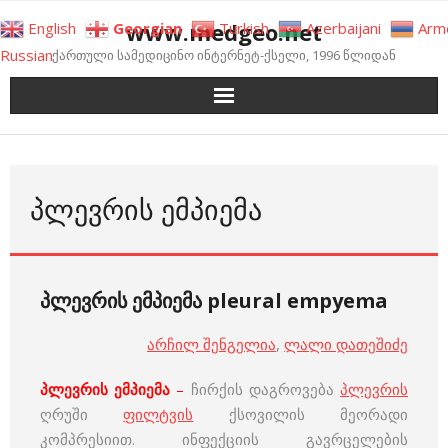
Skip
www.medgeo.net
English
Georgian
Turkish
Azerbaijani
Arm
to
Russian
ქართული სამედიცინო ინტერნეტ-ქსელი, 1996 წლიდან
content
ᲞᲚᲔᲕᲠᲘᲡ ᲔᲛᲞᲘᲔᲛᲐ
პლევრის ემპიემა pleural empyema
არჩილ შენგელია
,
ლალი დათეშიძე
პლევრის ემპიემა
–
ჩირქის დაგროვება
პლევრის
ღრუში
ფილტვის
ქსოვილის მეორადი
კომპრესიით. ინფექციის გავრცელების