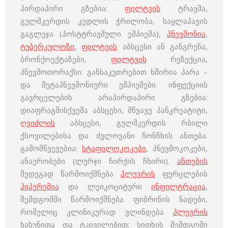
პირდაპირი გზებია:
ფილტვის
ტრავმა,
გულმკერდის კედლის ჭრილობა, საყლაპავის
გაგლეჯა (პოსტტრავმული ემპიემა),
პნევმონია
,
ტუბერკულოზი
,
ფილტვის
აბსცესი ან განგრენა,
ბრონქოექტაზები,
ფილტვის
რეზექცია,
პნევმოთორაქსი. განსაკუთრებით ხშირია პარა –
და მეტაპნევმონიური ემპიემები. ინფექციის
გავრცელების არაპირდაპირი გზებია:
დიაფრაგმისქვეშა აბსცესი, მწვავე პანკრეატიტი,
ღვიძლის
აბსცესი, გულმკერდის რბილი
ქსოვილებისა და ძვლოვანი ჩონჩხის ანთება.
გამომწვევებია:
სტაფილოკოკები
, პნევმოკოკები,
ანაერობები (ლურჯი ჩირქის ჩხირი).
ანთების
შედეგად წარმოიქმნება
პლევრის
ფურცლების
ჰიპერემია
და ლეიკოციტური
ინფილტრაცია
,
შემდგომში წარმოიქმნება ფიბრინის ნადები,
რომელიც კლინიკურად ვლინდება
პლევრის
ხახუნითა და ტკივილებით; სითხის შემდგომი