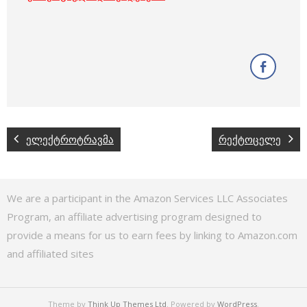
ელექტროტრავმა
რექტოცელე
We are a participant in the Amazon Services LLC Associates
Program, an affiliate advertising program designed to
provide a means for us to earn fees by linking to Amazon.com
and affiliated sites
Theme by
Think Up Themes Ltd
. Powered by
WordPress
.