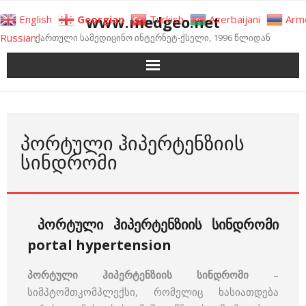
Skip
www.medgeo.net
English
Georgian
Turkish
Azerbaijani
Arm
to
Russian
ქართული სამედიცინო ინტერნეტ-ქსელი, 1996 წლიდან
content
ᲞᲝᲠᲢᲣᲚᲘ ᲰᲘᲞᲔᲠᲢᲔᲜᲖᲘᲘᲡ
ᲡᲘᲜᲓᲠᲝᲛᲘ
პორტული ჰიპერტენზიის სინდრომი
portal hypertension
პორტული ჰიპერტენზიის სინდრომი
–
სიმპტომთკომპლექსი, რომელიც ხასიათდება