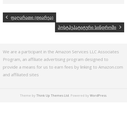
ფაღარათი (დიარეა)
პოსტჰეპატიტური სინდრომი
We are a participant in the Amazon Services LLC Associates
Program, an affiliate advertising program designed to
provide a means for us to earn fees by linking to Amazon.com
and affiliated sites
Theme by
Think Up Themes Ltd
. Powered by
WordPress
.