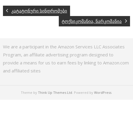
კატატონური სინდრომები
ტოქსიკომანია, ნარკომანია
We are a participant in the Amazon Services LLC Associates
Program, an affiliate advertising program designed to
provide a means for us to earn fees by linking to Amazon.com
and affiliated sites
Theme by
Think Up Themes Ltd
. Powered by
WordPress
.