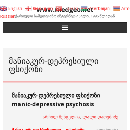
Skip
www.medgeo.net
English
Georgian
Turkish
Azerbaijani
Arm
to
Russian
ქართული სამედიცინო ინტერნეტ-ქსელი, 1996 წლიდან
content
ᲛᲐᲜᲘᲐᲙᲣᲠ-ᲓᲔᲞᲠᲔᲡᲘᲣᲚᲘ
ᲤᲡᲘᲥᲝᲖᲘ
მანიაკურ-დეპრესიული ფსიქოზი
manic-depressive psychosis
არჩილ შენგელია
,
ლალი დათეშიძე
მანიაკურ-დეპრესიული
ფსიქოზი
–
ვლინდება