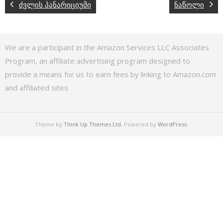
ძვლის პანარიციუმი
ნაწოლი
We are a participant in the Amazon Services LLC Associates
Program, an affiliate advertising program designed to
provide a means for us to earn fees by linking to Amazon.com
and affiliated sites
Theme by
Think Up Themes Ltd
. Powered by
WordPress
.