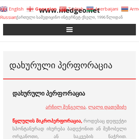
Skip
www.medgeo.net
English
Georgian
Turkish
Azerbaijani
Arm
to
Russian
ქართული სამედიცინო ინტერნეტ-ქსელი, 1996 წლიდან
content
ᲓᲐᲮᲣᲠᲣᲚᲘ ᲞᲔᲠᲤᲝᲠᲐᲪᲘᲐ
დახურული პერფორაცია
არჩილ შენგელია
,
ლალი დათეშიძე
წყლულის მიკროპერფორაცია,
როდესაც დეფექტი
სპონტანურად იხურება ბადექონით ან მეზობელი
ორგანოთი, ან საკვების ნაჭრით.