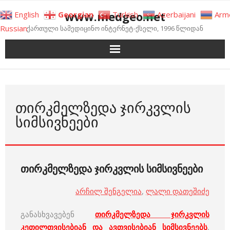
Skip
www.medgeo.net
English
Georgian
Turkish
Azerbaijani
Arm
to
Russian
ქართული სამედიცინო ინტერნეტ-ქსელი, 1996 წლიდან
content
ᲗᲘᲠᲙᲛᲔᲚᲖᲔᲓᲐ ᲯᲘᲠᲙᲕᲚᲘᲡ
ᲡᲘᲛᲡᲘᲕᲜᲔᲔᲑᲘ
თირკმელზედა ჯირკვლის სიმსივნეები
არჩილ შენგელია
,
ლალი დათეშიძე
განასხვავებენ
თირკმელზედა ჯირკვლის
კეთილთვისებიან და ავთვისებიან
სიმსივნე
ებს
,