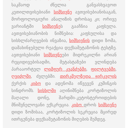
საკმაოდ ძნელია განვასხვავოთ
კეთილთვისებიანი
სიმსივნე
ავთვისებიანისაგან,
მორფოლოგიური ანალიზის დროსაც კი; ორივე
ვარიანტში
სიმსივნე
ს გააჩნია კაფსულა.
ავთვისებიანობის ნიშნებია: კაფსულისა და
სისხლძარღვების ინვაზია,
სიმსივნის
დიდი ზომა,
დამახინჯებული რეაქცია დექსამეტაზონის ტესტზე.
ავთვისებიანი
სიმსივნე
ები მიდრეკილნი არიან
რეციდივებისადმი, მეტასტაზები ვლინდება
პარააორტულ
ლიმფურ კვანძებში
,
ფილტვებში
,
ღვიძლში
, ძვლებში.
თირკმელზედა ჯირკვლის
ქერქის
კიბო
და ადენომა იწვევენ კუშინგის
სინდრომს.
სისხლში
აღინიშნება კორტიზოლის
მაღალი დონე, შარდში-კეტოსტეროიდების
მნიშვნელოვანი ექსკრეცია.
კიბო
დროს
სიმსივნე
დიდი ზომისაა, კორტიზოლის სეკრეცია მცირედ
ითრგუნება დექსამეტაზონის მიღების შემდეგ.