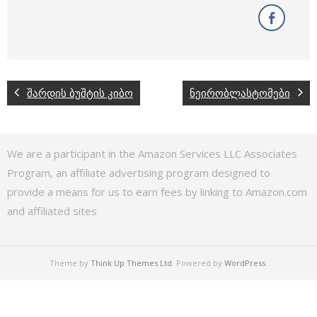
შარდის ბუშტის კიბო
ნეირობლასტომები
We are a participant in the Amazon Services LLC Associates
Program, an affiliate advertising program designed to
provide a means for us to earn fees by linking to Amazon.com
and affiliated sites
Theme by
Think Up Themes Ltd
. Powered by
WordPress
.