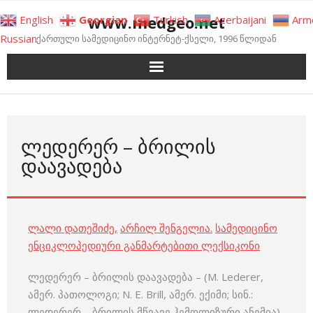
Skip
www.medgeo.net
English
Georgian
Turkish
Azerbaijani
Arm
to
Russian
ქართული სამედიცინო ინტერნეტ-ქსელი, 1996 წლიდან
content
ᲚᲔᲓᲔᲠᲔᲠ – ᲑᲠᲘᲚᲘᲡ
ᲓᲐᲐᲕᲐᲓᲔᲑᲐ
ლალი დათეშიძე
,
არჩილ შენგელია
.
სამედიცინო
ენციკლოპედიური განმარტებითი ლექსიკონი
ლედერერ – ბრილის დაავადება – (M. Lederer,
ამერ. პათოლოგი; N. E. Brill, ამერ. ექიმი; სინ.:
ლედერერ – ბრილის მწვავე ჰემოლიზური ანემია)