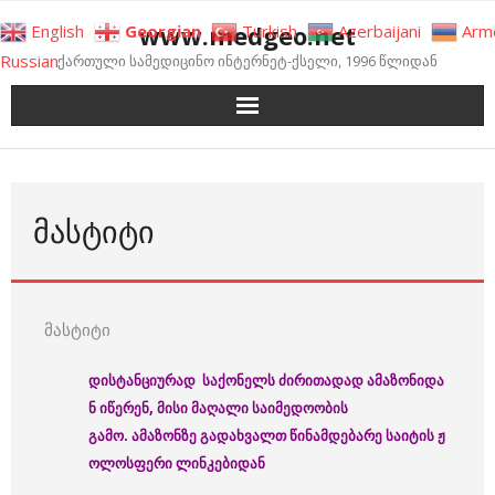
Skip
www.medgeo.net
English
Georgian
Turkish
Azerbaijani
Arm
to
Russian
ქართული სამედიცინო ინტერნეტ-ქსელი, 1996 წლიდან
content
ᲛᲐᲡᲢᲘᲢᲘ
მასტიტი
დისტანციურად
საქონელს
ძირითადად
ამაზონიდა
ნ
იწერენ
, მისი მაღალი საიმედოობის
გამო
.
ამაზონზე
გადა
ხვალთ
წინამდებარე
საიტის
ჟ
ოლოსფერი
ლინკებიდან