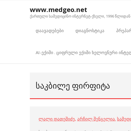
Skip
www.medgeo.net
to
ქართული სამედიცინო ინტერნეტ-ქსელი, 1996 წლიდან
content
დაავადებები
დიაგნოსტიკა
პრეპა
AI-ექიმი . ციფრული ექიმი ხელოვნური ინტ
ᲡᲐᲙᲑᲘᲚᲔ ᲤᲘᲠᲤᲘᲢᲐ
ლალი დათეშიძე
,
არჩილ შენგელია
.
სამედ