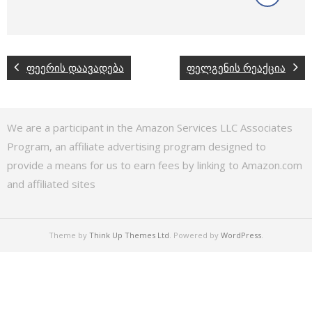
ფეერის დაავადება
ფელგენის რეაქცია
We are a participant in the Amazon Services LLC Associates
Program, an affiliate advertising program designed to
provide a means for us to earn fees by linking to Amazon.com
and affiliated sites
Theme by
Think Up Themes Ltd
. Powered by
WordPress
.