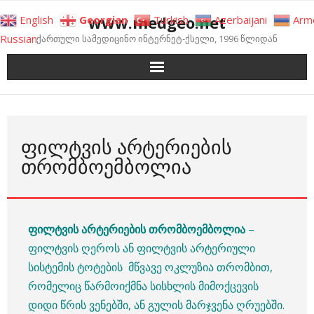
Skip
www.medgeo.net
English
Georgian
Turkish
Azerbaijani
Arm
to
Russian
ქართული სამედიცინო ინტერნეტ-ქსელი, 1996 წლიდან
content
ᲤᲘᲚᲢᲕᲘᲡ ᲐᲠᲢᲔᲠᲘᲔᲑᲘᲡ
ᲗᲠᲝᲛᲑᲝᲔᲛᲑᲝᲚᲘᲐ
ფილტვის არტერიების თრომბოემბოლია
–
ფილტვის ღეროს ან ფილტვის არტერიული
სისტემის ტოტების მწვავე ოკლუზია თრომბით,
რომელიც წარმოიქმნა სისხლის მიმოქცევის
დიდი წრის ვენებში, ან გულის მარჯვენა ღრუებში.