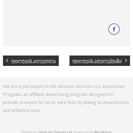
ფილტვის ალვეოლა
ფილტვის ატელექტაზი
We are a participant in the Amazon Services LLC Associates
Program, an affiliate advertising program designed to
provide a means for us to earn fees by linking to Amazon.com
and affiliated sites
Theme by
Think Up Themes Ltd
. Powered by
WordPress
.