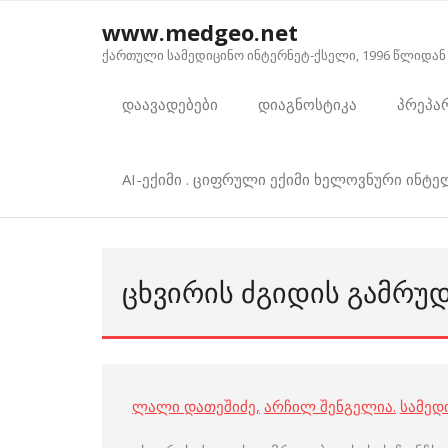
Skip
www.medgeo.net
to
ქართული სამედიცინო ინტერნეტ-ქსელი, 1996 წლიდან
content
დაავადებები
დიაგნოსტიკა
პრეპა
AI-ექიმი . ციფრული ექიმი ხელოვნური ინტ
ᲪᲮᲕᲘᲠᲘᲡ ᲫᲒᲘᲓᲘᲡ ᲒᲐᲛᲠᲣ
ლალი დათეშიძე
,
არჩილ შენგელია
.
სამედ