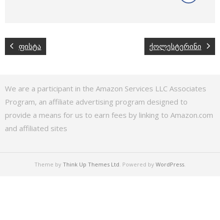
ფისტა
ქოლესტერინი
We are a participant in the Amazon Services LLC Associates
Program, an affiliate advertising program designed to
provide a means for us to earn fees by linking to Amazon.com
and affiliated sites
Theme by
Think Up Themes Ltd
. Powered by
WordPress
.