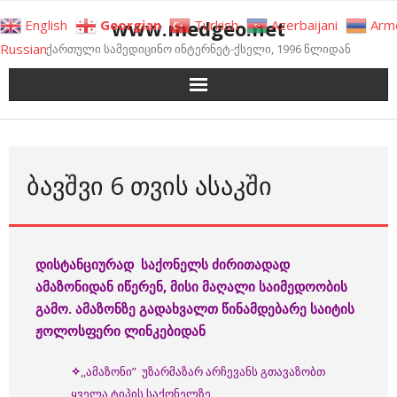
Skip
www.medgeo.net
English
Georgian
Turkish
Azerbaijani
Arm
to
Russian
ქართული სამედიცინო ინტერნეტ-ქსელი, 1996 წლიდან
content
ᲑᲐᲕᲨᲕᲘ 6 ᲗᲕᲘᲡ ᲐᲡᲐᲙᲨᲘ
დისტანციურად
საქონელს
ძირითადად
ამაზონიდან
იწერენ
, მისი მაღალი საიმედოობის
გამო
.
ამაზონზე
გადა
ხვალთ
წინამდებარე
საიტის
ჟოლოსფერი
ლინკებიდან
✧
,,ამაზონი” უზარმაზარ არჩევანს გთავაზობთ
ყველა ტიპის საქონელზე