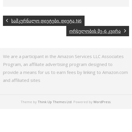
სამკურნალო დიეტები. დიეტა N6
ორსულობის მე-6 კვირა
We are a participant in the Amazon Services LLC Associates
Program, an affiliate advertising program designed to
provide a means for us to earn fees by linking to Amazon.com
and affiliated sites
Theme by
Think Up Themes Ltd
. Powered by
WordPress
.