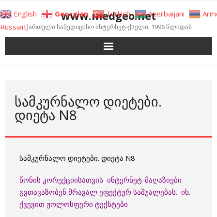
Skip
www.medgeo.net
English
Georgian
Turkish
Azerbaijani
Arm
to
Russian
ქართული სამედიცინო ინტერნეტ-ქსელი, 1996 წლიდან
content
ᲡᲐᲛᲙᲣᲠᲜᲐᲚᲝ ᲓᲘᲔᲢᲔᲑᲘ.
ᲓᲘᲔᲢᲐ N8
სამკურნალო დიეტები. დიეტა N8
წონის კორექციისათვის ინტერნეტ-მაღაზიები
გვთავაზობენ მრავალ ეფექტურ საშუალებას. იხ.
ქვევით ჟოლოსფერი ტექსტები