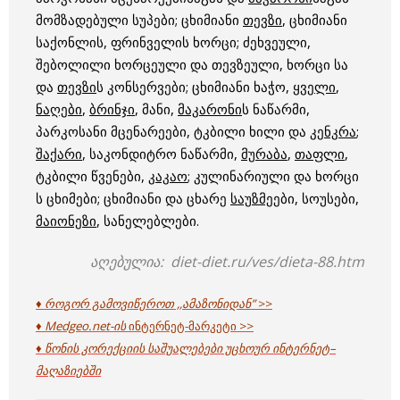
მომზადებული სუპები; ცხიმიანი
თევზი
, ცხიმიანი
საქონლის, ფრინველის ხორცი; ძეხვეული,
შებოლილი ხორცეული და თევზეული, ხორცი სა
და
თევზი
ს კონსერვები; ცხიმიანი ხაჭო,
ყველი
,
ნაღები
,
ბრინჯი
, მანი,
მაკარონი
ს ნაწარმი,
პარკოსანი მცენარეები, ტკბილი ხილი და
კენკრა
;
შაქარი
, საკონდიტრო ნაწარმი,
მურაბა
,
თაფლი
,
ტკბილი წვენები,
კაკაო
; კულინარიული და ხორცი
ს ცხიმები; ცხიმიანი და ცხარე
საუზმე
ები, სოუსები,
მაიონეზი
, სანელებლები.
აღებულია: diet-diet.ru/ves/dieta-88.htm
♦ როგორ გამოვიწეროთ ,,ამაზონიდან”
>>
♦ Medgeo.net-ის
ინტერნეტ-მარკეტი >>
♦ წონის კორექციის საშუალებები უცხოურ ინტერნეტ
–
მაღაზიებში