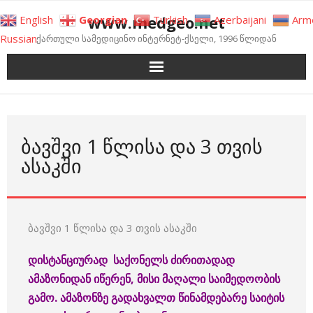
Skip
www.medgeo.net
English
Georgian
Turkish
Azerbaijani
Arm
to
Russian
ქართული სამედიცინო ინტერნეტ-ქსელი, 1996 წლიდან
content
ᲑᲐᲕᲨᲕᲘ 1 ᲬᲚᲘᲡᲐ ᲓᲐ 3 ᲗᲕᲘᲡ
ᲐᲡᲐᲙᲨᲘ
ბავშვი 1 წლისა და 3 თვის ასაკში
დისტანციურად
საქონელს
ძირითადად
ამაზონიდან
იწერენ
, მისი მაღალი საიმედოობის
გამო
.
ამაზონზე
გადა
ხვალთ
წინამდებარე
საიტის