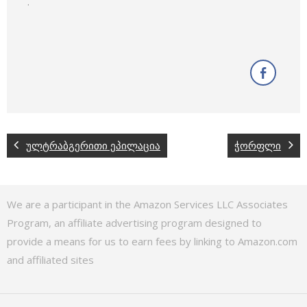
.
ულტრაბგერითი ეპილაცია
ჭორფლი
We are a participant in the Amazon Services LLC Associates
Program, an affiliate advertising program designed to
provide a means for us to earn fees by linking to Amazon.com
and affiliated sites