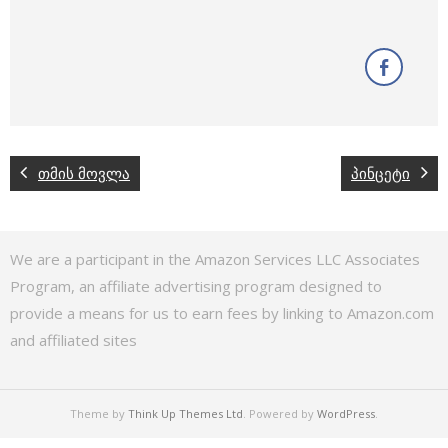
თმის მოვლა
პინცეტი
We are a participant in the Amazon Services LLC Associates
Program, an affiliate advertising program designed to
provide a means for us to earn fees by linking to Amazon.com
and affiliated sites
Theme by
Think Up Themes Ltd
. Powered by
WordPress
.