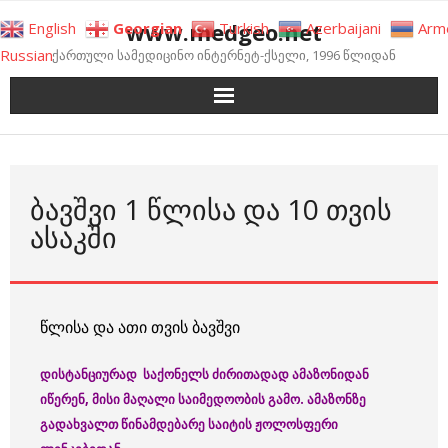
Skip
www.medgeo.net
English
Georgian
Turkish
Azerbaijani
Arm
to
Russian
ქართული სამედიცინო ინტერნეტ-ქსელი, 1996 წლიდან
content
ᲑᲐᲕᲨᲕᲘ 1 ᲬᲚᲘᲡᲐ ᲓᲐ 10 ᲗᲕᲘᲡ
ᲐᲡᲐᲙᲨᲘ
წლისა და ათი თვის ბავშვი
დისტანციურად
საქონელს
ძირითადად
ამაზონიდან
იწერენ
, მისი მაღალი საიმედოობის გამო
.
ამაზონზე
გადა
ხვალთ
წინამდებარე
საიტის
ჟოლოსფერი