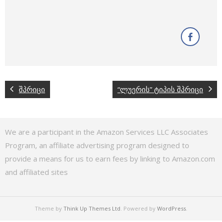
შპრიცი
“ლუერის” ტიპის შპრიცი
We are a participant in the Amazon Services LLC Associates
Program, an affiliate advertising program designed to
provide a means for us to earn fees by linking to Amazon.com
and affiliated sites
Theme by
Think Up Themes Ltd
. Powered by
WordPress
.