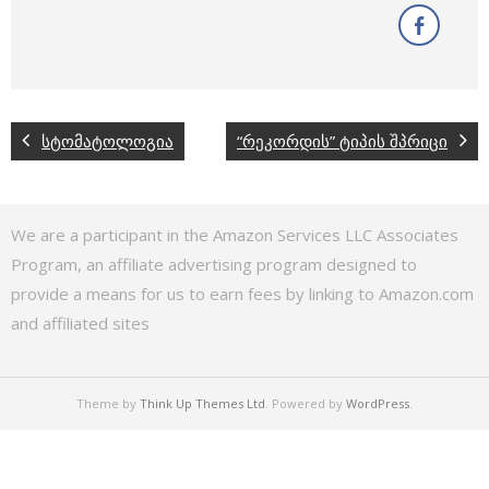
სტომატოლოგია
“რეკორდის” ტიპის შპრიცი
We are a participant in the Amazon Services LLC Associates
Program, an affiliate advertising program designed to
provide a means for us to earn fees by linking to Amazon.com
and affiliated sites
Theme by
Think Up Themes Ltd
. Powered by
WordPress
.