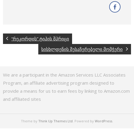
“რეკორდის” ტიპის შპრიცი
სისხლდენის შესაჩერებელი მომჭერი
We are a participant in the Amazon Services LLC Associates
Program, an affiliate advertising program designed to
provide a means for us to earn fees by linking to Amazon.com
and affiliated sites
Theme by
Think Up Themes Ltd
. Powered by
WordPress
.