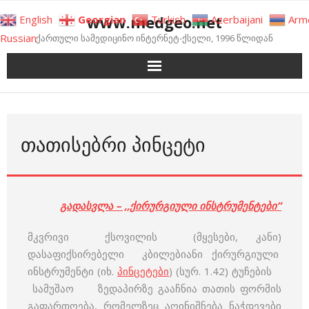
Skip
www.medgeo.net
English
Georgian
Turkish
Azerbaijani
Arm
to
Russian
ქართული სამედიცინო ინტერნეტ-ქსელი, 1996 წლიდან
content
ᲗᲐᲗᲘᲡᲔᲑᲠᲘ ᲞᲘᲜᲪᲔᲢᲘ
გადასვლა – ,,ქირურგიული ინსტრუმენტები”
მკვრივი ქსოვილის (მყესები, კანი)
დასაფიქსირებელი კბილებიანი ქირურგიული
ინსტრუმენტი (იხ.
პინცეტები
) (სურ. 1.42) ტუჩების
სამუშაო ზედაპირზე გააჩნია თათის ფორმის
გაფართოება, რომელზეც აღინიშნება ნაჭდევები