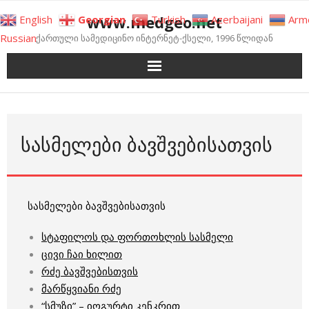
Skip
www.medgeo.net
English
Georgian
Turkish
Azerbaijani
Arm
to
Russian
ქართული სამედიცინო ინტერნეტ-ქსელი, 1996 წლიდან
content
ᲡᲐᲡᲛᲔᲚᲔᲑᲘ ᲑᲐᲕᲨᲕᲔᲑᲘᲡᲐᲗᲕᲘᲡ
სასმელები ბავშვებისათვის
სტაფილოს და ფორთოხლის სასმელი
ცივი ჩაი ხილით
რძე ბავშვებისთვის
მარწყვიანი რძე
“სმუზი” – იოგურტი კენკრით