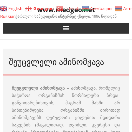
Skip
www.medgeo.net
English
Georgian
Turkish
Azerbaijani
Arm
to
Russian
ქართული სამედიცინო ინტერნეტ-ქსელი, 1996 წლიდან
content
ᲨᲔᲣᲪᲕᲚᲔᲚᲘ ᲐᲛᲘᲜᲝᲛᲟᲐᲕᲐ
შეუცვლელი ამინომჟავა
– ამინომჟავა, რომელიც
საჭიროა ორგანიზმის ნორმალური ზრდა-
განვითარებისთვის, მაგრამ მასში არ
სინთეზირდება. ორგანიზმი ძირითად
ამინომჟავებს ღებულობს ცილებით მდიდარი
საკვების (მაგალითად, ღვიძლი, კვერცხი და