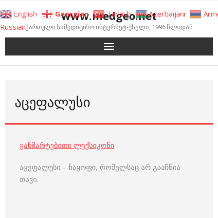
Skip
www.medgeo.net
English
Georgian
Turkish
Azerbaijani
Arm
to
Russian
ქართული სამედიცინო ინტერნეტ-ქსელი, 1996 წლიდან
content
ᲐᲪᲔᲤᲐᲚᲣᲡᲘ
განმარტებითი ლექსიკონი
აცეფალუსი – ნაყოფი, რომელსაც არ გააჩნია
თავი.