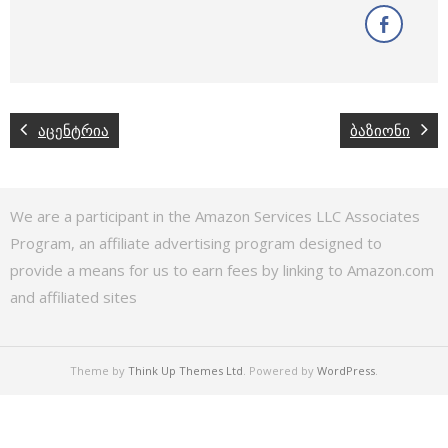
აცენტრია
ბაზიონი
We are a participant in the Amazon Services LLC Associates
Program, an affiliate advertising program designed to
provide a means for us to earn fees by linking to Amazon.com
and affiliated sites
Theme by
Think Up Themes Ltd
. Powered by
WordPress
.