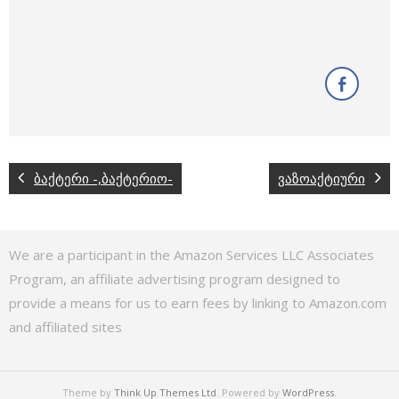
ბაქტერი -,ბაქტერიო-
ვაზოაქტიური
We are a participant in the Amazon Services LLC Associates
Program, an affiliate advertising program designed to
provide a means for us to earn fees by linking to Amazon.com
and affiliated sites
Theme by
Think Up Themes Ltd
. Powered by
WordPress
.