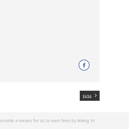
ჯავა
rovide a means for us to earn fees by linking to