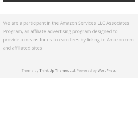
We are a participant in the Amazon Services LLC Associates
Program, an affiliate advertising program designed to
provide a means for us to earn fees by linking to Amazon.com
and affiliated sites
Theme by
Think Up Themes Ltd
. Powered by
WordPress
.