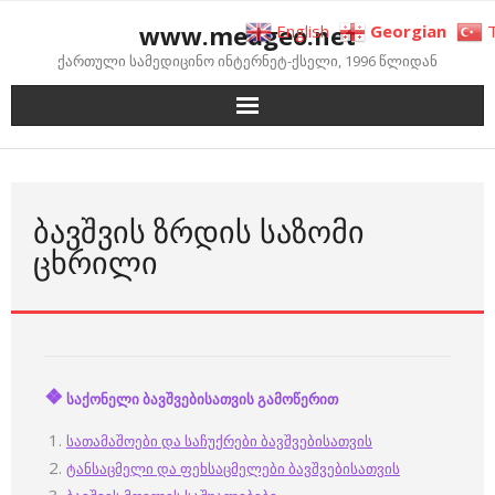
Skip
www.medgeo.net
English
Georgian
to
ქართული სამედიცინო ინტერნეტ-ქსელი, 1996 წლიდან
content
ᲑᲐᲕᲨᲕᲘᲡ ᲖᲠᲓᲘᲡ ᲡᲐᲖᲝᲛᲘ
ᲪᲮᲠᲘᲚᲘ
❖
საქონელი ბავშვებისათვის გამოწერით
სათამაშოები და საჩუქრები ბავშვებისათვის
ტანსაცმელი და ფეხსაცმელები ბავშვებისათვის