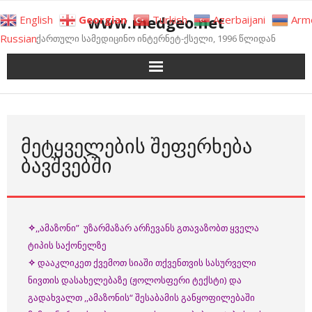
Skip
www.medgeo.net
English
Georgian
Turkish
Azerbaijani
Arm
to
Russian
ქართული სამედიცინო ინტერნეტ-ქსელი, 1996 წლიდან
content
ᲛᲔᲢᲧᲕᲔᲚᲔᲑᲘᲡ ᲨᲔᲤᲔᲠᲮᲔᲑᲐ
ᲑᲐᲕᲨᲕᲔᲑᲨᲘ
✧
,,ამაზონი” უზარმაზარ არჩევანს გთავაზობთ ყველა
ტიპის საქონელზე
✧
დააკლიკეთ ქვემოთ სიაში თქვენთვის სასურველი
ნივთის დასახელებაზე (ჟოლოსფერი ტექსტი) და
გადახვალთ ,,ამაზონის“ შესაბამის განყოფილებაში