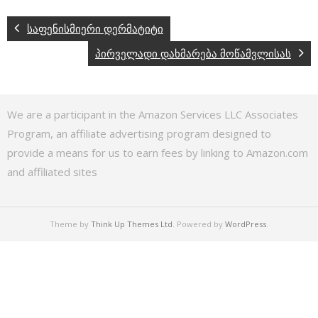
საფენისმიერი დერმატიტი
პირველადი დახმარება მოწამვლისას
We are a participant in the Amazon Services LLC Associates
Program, an affiliate advertising program designed to
provide a means for us to earn fees by linking to Amazon.com
and affiliated sites
Theme by
Think Up Themes Ltd
. Powered by
WordPress
.