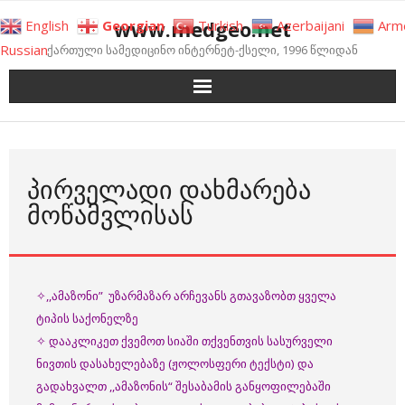
Skip
www.medgeo.net
English
Georgian
Turkish
Azerbaijani
Arm
to
Russian
ქართული სამედიცინო ინტერნეტ-ქსელი, 1996 წლიდან
content
ᲞᲘᲠᲕᲔᲚᲐᲓᲘ ᲓᲐᲮᲛᲐᲠᲔᲑᲐ
ᲛᲝᲬᲐᲛᲕᲚᲘᲡᲐᲡ
✧,,ამაზონი” უზარმაზარ არჩევანს გთავაზობთ ყველა
ტიპის საქონელზე
✧ დააკლიკეთ ქვემოთ სიაში თქვენთვის სასურველი
ნივთის დასახელებაზე (ჟოლოსფერი ტექსტი) და
გადახვალთ ,,ამაზონის“ შესაბამის განყოფილებაში