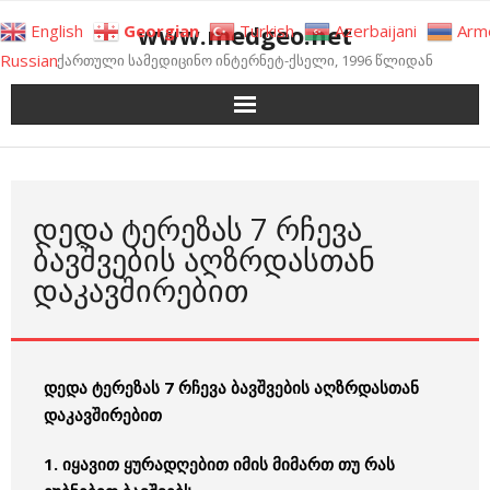
Skip
www.medgeo.net
English
Georgian
Turkish
Azerbaijani
Arm
to
Russian
ქართული სამედიცინო ინტერნეტ-ქსელი, 1996 წლიდან
content
ᲓᲔᲓᲐ ᲢᲔᲠᲔᲖᲐᲡ 7 ᲠᲩᲔᲕᲐ
ᲑᲐᲕᲨᲕᲔᲑᲘᲡ ᲐᲦᲖᲠᲓᲐᲡᲗᲐᲜ
ᲓᲐᲙᲐᲕᲨᲘᲠᲔᲑᲘᲗ
დედა ტერეზას 7 რჩევა ბავშვების აღზრდასთან
დაკავშირებით
1. იყავით ყურადღებით იმის მიმართ თუ რას