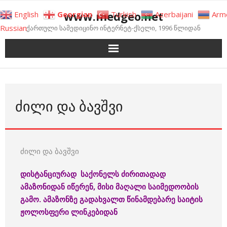
Skip
www.medgeo.net
English
Georgian
Turkish
Azerbaijani
Arm
to
Russian
ქართული სამედიცინო ინტერნეტ-ქსელი, 1996 წლიდან
content
ᲫᲘᲚᲘ ᲓᲐ ᲑᲐᲕᲨᲕᲘ
ძილი და ბავშვი
დისტანციურად
საქონელს
ძირითადად
ამაზონიდან
იწერენ
, მისი მაღალი საიმედოობის
გამო
.
ამაზონზე
გადა
ხვალთ
წინამდებარე
საიტის
ჟოლოსფერი
ლინკებიდან