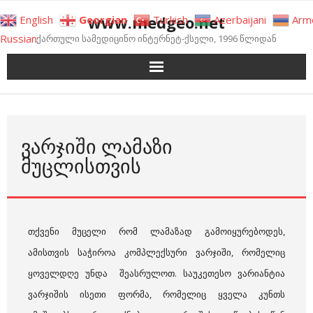
Skip
www.medgeo.net
English
Georgian
Turkish
Azerbaijani
Arm
to
Russian
ქართული სამედიცინო ინტერნეტ-ქსელი, 1996 წლიდან
content
ᲕᲐᲠᲯᲘᲨᲘ ᲚᲐᲛᲐᲖᲘ
ᲛᲣᲪᲚᲘᲡᲗᲕᲘᲡ
თქვენი მუცელი რომ ლამაზად გამოიყურებოდეს,
ამისთვის საჭიროა კომპლექსური ვარჯიში, რომელიც
ყოველდღე უნდა შეასრულოთ. საუკეთესო ვარიანტია
ვარჯიშის ისეთი ფორმა, რომელიც ყველა კუნთს