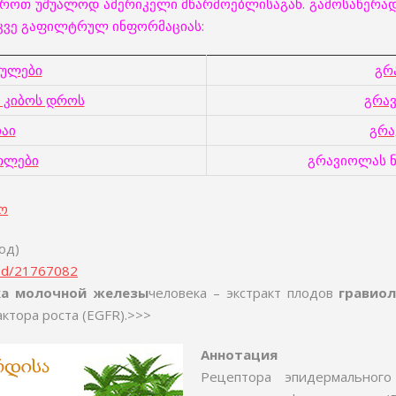
როთ უშუალოდ ამერიკელი მწარმოებლისაგან. გამოსაწერად 
 უკვე გაფილტრულ ინფორმაციას:
სულები
გრ
 კიბოს დროს
გრა
აი
გრა
თლები
გრავიოლას ნ
ბო
од)
med/21767082
ка молочной железы
человека – экстракт плодов
гравио
ктора роста (EGFR).>>>
Аннотация
Рецептора эпидермального