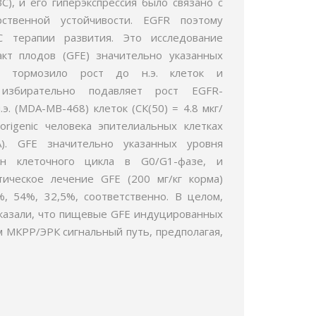
BC), и его гиперэкспрессия было связано с
ственной устойчивости. EGFR поэтому
 терапии развития. Это исследование
ракт плодов (GFE) значительно указанных
и тормозило рост до н.э. клеток и
E избирательно подавляет рост EGFR-
.э. (MDA-MB-468) клеток (СК(50) = 4.8 мкг/
origenic человека эпителиальных клетках
). GFE значительно указанных уровня
ан клеточного цикла в G0/G1-фазе, и
ическое лечение GFE (200 мг/кг корма)
, 54%, 32,5%, соответственно. В целом,
показали, что пищевые GFE индуцированных
м МКРР/ЭРК сигнальный путь, предполагая,