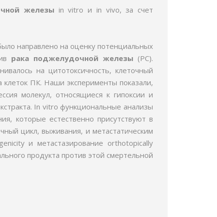
очной железы
in vitro и in vivo, за счет
было направлено на оценку потенциальных
тив
рака поджелудочной железы
(PC).
енивалось на цитотоксичность, клеточный
ва клеток ПК. Наши эксперименты показали,
ессия молекул, относящиеся к гипоксии и
экстракта. In vitro функциональные анализы
ния, которые естественно присутствуют в
очный цикл, выживания, и метастатическим
icity и метастазирование orthotopically
льного продукта против этой смертельной