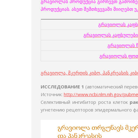
გრავიოლას პროდუქცია გირჩევთ გამოიწე
პროდუქციას. ასეთ შემთხვევაში მიიღებთ
გრავიოლას კაფ
გრავიოლას კაფსულები
გრავიოლას ჩ
გრავიოლას ფო
გრავიოლა, მკერდის კიბო, პანკრეასის კი
ИССЛЕДОВАНИЕ 1
(автоматический перев
Источник:
http://www.ncbi.nlm.nih.gov/pub
Селективный ингибитор роста клеток
ра
угнетению рецепторов эпидермального фа