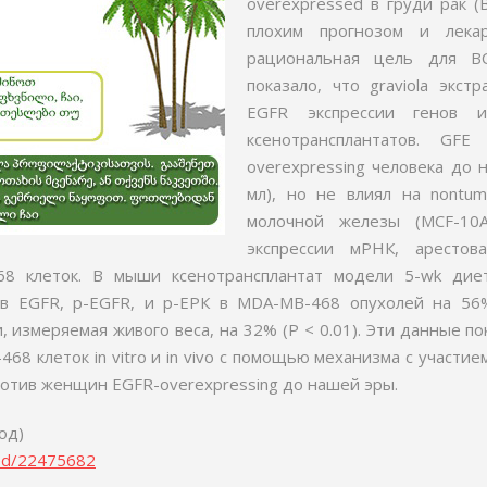
overexpressed в груди рак (
плохим прогнозом и лекар
рациональная цель для BC
показало, что graviola экст
EGFR экспрессии генов 
ксенотрансплантатов. GF
overexpressing человека до н
мл), но не влиял на nontum
молочной железы (MCF-10А
экспрессии мРНК, арестов
8 клеток. В мыши ксенотрансплантат модели 5-wk диет
ов EGFR, p-EGFR, и p-ЕРК в MDA-MB-468 опухолей на 56%
, измеряемая живого веса, на 32% (P < 0.01). Эти данные 
8 клеток in vitro и in vivo с помощью механизма с участие
отив женщин EGFR-overexpressing до нашей эры.
од)
med/22475682