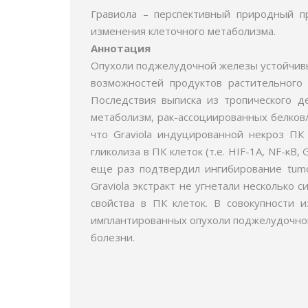
Гравиола – перспективный природный п
изменения клеточного метаболизма.
Аннотация
Опухоли поджелудочной железы устойчивы
возможностей продуктов растительного
Последствия выписка из тропического де
метаболизм, рак-ассоциированных белков/э
что Graviola индуцированной некроз ПК 
гликолиза в ПК клеток (т.е. HIF-1A, NF-κB
еще раз подтвердил ингибирование tumor
Graviola экстракт не угнетали несколько
свойства в ПК клеток. В совокупности и
имплантированных опухоли поджелудочной
болезни.