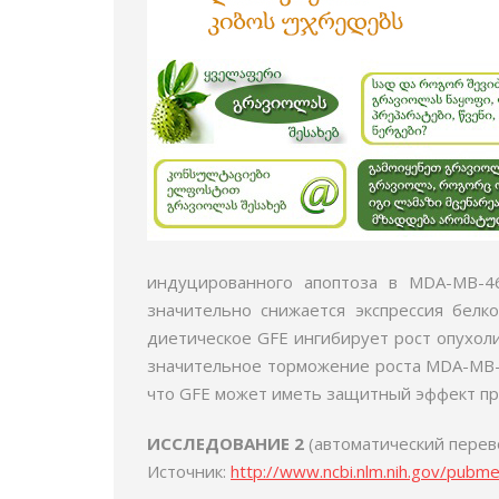
индуцированного апоптоза в MDA-MB-46
значительно снижается экспрессия белк
диетическое GFE ингибирует рост опухоли
значительное торможение роста MDA-MB-46
что GFE может иметь защитный эффект пр
ИССЛЕДОВАНИЕ 2
(автоматический перев
Источник:
http://www.ncbi.nlm.nih.gov/pub