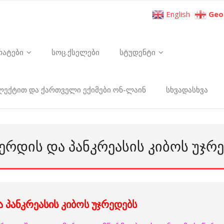
English
Geo
რატები
სოც.ქსელები
სტუდენტი
ელექტით და ქართველი ექიმები ონ-ლაინ
სხვადასხვა
ᲔᲠᲓᲘᲡ ᲓᲐ ᲞᲐᲜᲙᲠᲔᲐᲡᲘᲡ ᲙᲘᲑᲝᲡ ᲣᲯᲠ
 პანკრეასის კიბოს უჯრედებს