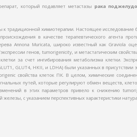
репарат, который подавляет метастазы
рака поджелуд
 к традиционной химиотерапии. Настоящее исследование 
 происхождения в качестве терапевтического агента про
рева Annona Muricata, широко известный как Graviola оц
кспрессии генов, tumorigenicity, и метастатическим свойст
клетки за счет ингибирования метаболизма клетки. Экспр
, GLUT1, GLUT4, HKII, и LDHA) были указанных в присутствии 
igenic свойства клеток ПК. В целом, химические соедине
 сигнальных путей, которые регулируют обмен веществ, клет
зменений в этих параметров привело к снижению tumorigen
 железы, с указанием перспективных характеристики натура