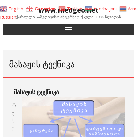
Skip
www.medgeo.net
English
Georgian
Turkish
Azerbaijani
Arm
to
Russian
ქართული სამედიცინო ინტერნეტ-ქსელი, 1996 წლიდან
content
ᲛᲐᲡᲐᲟᲘᲡ ᲢᲔᲥᲜᲘᲙᲐ
მასაჟის ტექნიკა
რ
უ
ს
უ