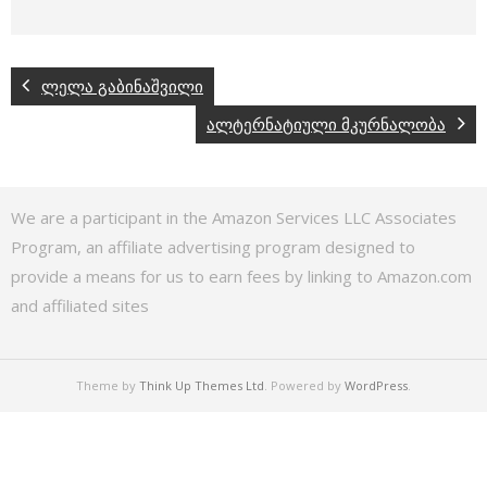
ლელა გაბინაშვილი
ალტერნატიული მკურნალობა
We are a participant in the Amazon Services LLC Associates
Program, an affiliate advertising program designed to
provide a means for us to earn fees by linking to Amazon.com
and affiliated sites
Theme by
Think Up Themes Ltd
. Powered by
WordPress
.