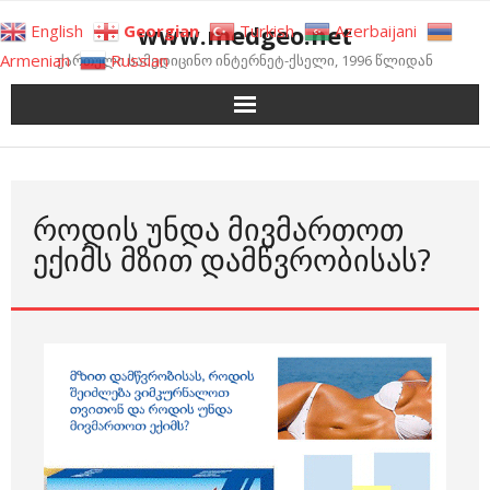
Skip
www.medgeo.net
English
Georgian
Turkish
Azerbaijani
to
Armenian
Russian
ქართული სამედიცინო ინტერნეტ-ქსელი, 1996 წლიდან
content
ᲠᲝᲓᲘᲡ ᲣᲜᲓᲐ ᲛᲘᲕᲛᲐᲠᲗᲝᲗ
ᲔᲥᲘᲛᲡ ᲛᲖᲘᲗ ᲓᲐᲛᲬᲕᲠᲝᲑᲘᲡᲐᲡ?