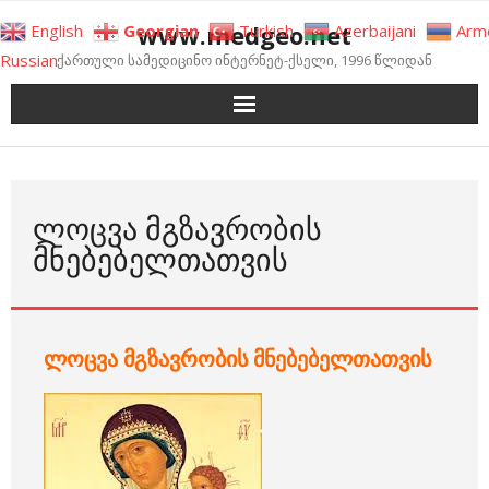
Skip
www.medgeo.net
English
Georgian
Turkish
Azerbaijani
Arm
to
Russian
ქართული სამედიცინო ინტერნეტ-ქსელი, 1996 წლიდან
content
ᲚᲝᲪᲕᲐ ᲛᲒᲖᲐᲕᲠᲝᲑᲘᲡ
ᲛᲜᲔᲑᲔᲑᲔᲚᲗᲐᲗᲕᲘᲡ
ლოცვა მგზავრობის მნებებელთათვის