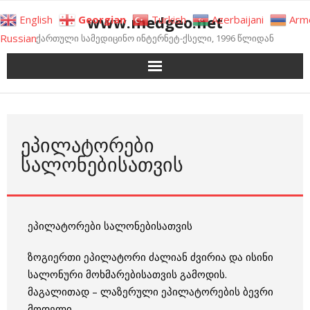
Skip
www.medgeo.net
English
Georgian
Turkish
Azerbaijani
Arm
to
Russian
ქართული სამედიცინო ინტერნეტ-ქსელი, 1996 წლიდან
content
ᲔᲞᲘᲚᲐᲢᲝᲠᲔᲑᲘ
ᲡᲐᲚᲝᲜᲔᲑᲘᲡᲐᲗᲕᲘᲡ
ეპილატორები სალონებისათვის
ზოგიერთი ეპილატორი ძალიან ძვირია და ისინი
სალონური მოხმარებისათვის გამოდის.
მაგალითად – ლაზერული ეპილატორების ბევრი
მოდელი.