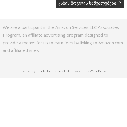
კანის მოვლის საშუალებები
We are a participant in the Amazon Services LLC Associates
Program, an affiliate advertising program designed to
provide a means for us to earn fees by linking to Amazon.com
and affiliated sites
Theme by
Think Up Themes Ltd
. Powered by
WordPress
.