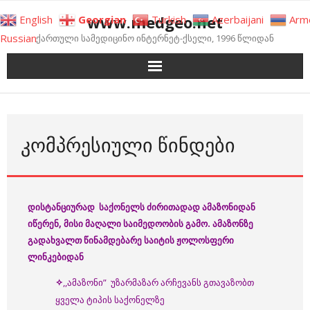
Skip
www.medgeo.net
English
Georgian
Turkish
Azerbaijani
Arm
to
Russian
ქართული სამედიცინო ინტერნეტ-ქსელი, 1996 წლიდან
content
ᲙᲝᲛᲞᲠᲔᲡᲘᲣᲚᲘ ᲬᲘᲜᲓᲔᲑᲘ
დისტანციურად
საქონელს
ძირითადად
ამაზონიდან
იწერენ
, მისი მაღალი საიმედოობის გამო
.
ამაზონზე
გადა
ხვალთ
წინამდებარე
საიტის
ჟოლოსფერი
ლინკებიდან
✧
,,ამაზონი” უზარმაზარ არჩევანს გთავაზობთ
ყველა ტიპის საქონელზე