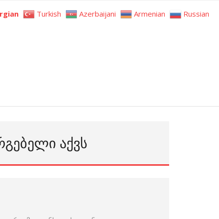
rgian
Turkish
Azerbaijani
Armenian
Russian
ᲐᲠᲒᲔᲑᲔᲚᲘ ᲐᲥᲕᲡ